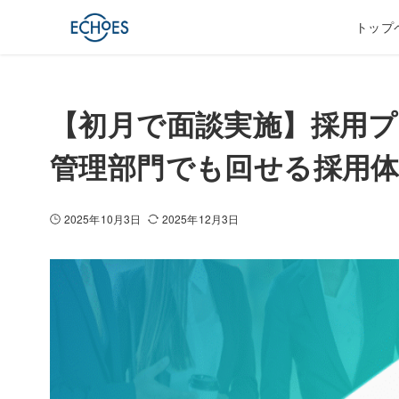
ホーム
導入事例
【初月で面談実施】採用プロセスゼロから採用に
トップ
【初月で面談実施】採用
管理部門でも回せる採用
2025年10月3日
2025年12月3日