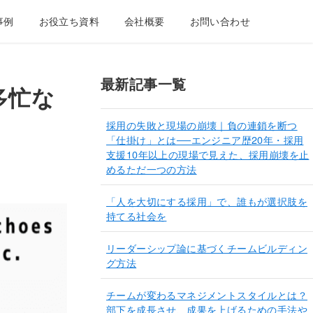
事例
お役立ち資料
会社概要
お問い合わせ
最新記事一覧
多忙な
採用の失敗と現場の崩壊｜負の連鎖を断つ
「仕掛け」とは──エンジニア歴20年・採用
支援10年以上の現場で見えた、採用崩壊を止
めるただ一つの方法
「人を大切にする採用」で、誰もが選択肢を
持てる社会を
リーダーシップ論に基づくチームビルディン
グ方法
チームが変わるマネジメントスタイルとは？
部下を成長させ、成果を上げるための手法や