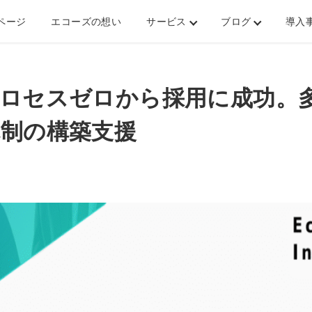
成功。多忙な管理部門でも回せる採用体制の構築支援
ページ
エコーズの想い
サービス
ブログ
導入
プロセスゼロから採用に成功。
体制の構築支援