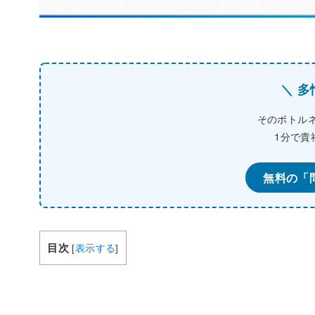
＼ 
そのボトル
1分で貴
無料の「
目次
[
表示する
]