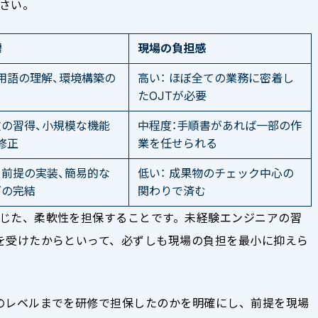
さい。
標
現場の負担感
・用語の理解、環境構築の
高い： ほぼ全ての業務に密着し
たOJTが必要
の習得、小規模な機能
中程度：手順書があれば一部の作
修正
業を任せられる
前提の実装、簡易的な
低い： 成果物のチェック中心の
グの完結
関わりで済む
じた、柔軟性を担保することです。未経験エンジニアの習
を受けたからといって、必ずしも現場の負担を最小に抑えら
のレベルまでを研修で担保したのかを明確にし、前提を現場