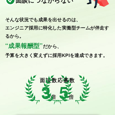
面談につながらない
そんな状況でも成果を出せるのは、
エンジニア採用に特化した実働型チームが伴走す
るから。
“成果報酬型”
だから、
予算を大きく変えずに採用KPIを達成できます。
面談数
応募数
3
5
倍
倍