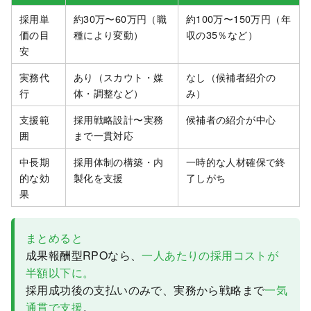
採用単
約30万〜60万円（職
約100万〜150万円（年
価の目
種により変動）
収の35％など）
安
実務代
あり（スカウト・媒
なし（候補者紹介の
行
体・調整など）
み）
支援範
採用戦略設計〜実務
候補者の紹介が中心
囲
まで一貫対応
中長期
採用体制の構築・内
一時的な人材確保で終
的な効
製化を支援
了しがち
果
まとめると
成果報酬型RPOなら、
一人あたりの採用コストが
半額以下に。
採用成功後の支払いのみで、実務から戦略まで
一気
通貫で支援
。