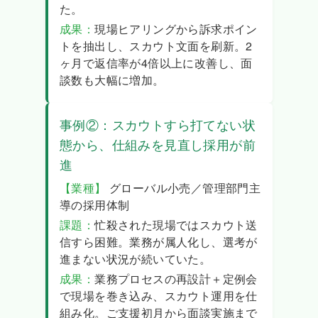
た。
成果：
現場ヒアリングから訴求ポイン
トを抽出し、スカウト文面を刷新。2
ヶ月で返信率が4倍以上に改善し、面
談数も大幅に増加。
事例②：スカウトすら打てない状
態から、仕組みを見直し採用が前
進
【業種】
グローバル小売／管理部門主
導の採用体制
課題：
忙殺された現場ではスカウト送
信すら困難。業務が属人化し、選考が
進まない状況が続いていた。
成果：
業務プロセスの再設計＋定例会
で現場を巻き込み、スカウト運用を仕
組み化。ご支援初月から面談実施まで