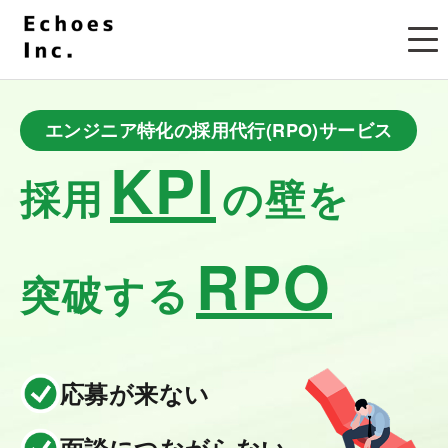
エンジニア特化の採用代行(RPO)サービス
KPI
採用
の壁を
RPO
突破する
応募が来ない