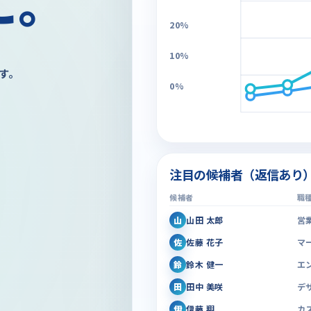
に。
20%
10%
す。
0%
4/1
4/8
注目の候補者（返信あり
候補者
職
山
山田 太郎
営
佐
佐藤 花子
マ
鈴
鈴木 健一
エ
田
田中 美咲
デ
伊
伊藤 翔
カ