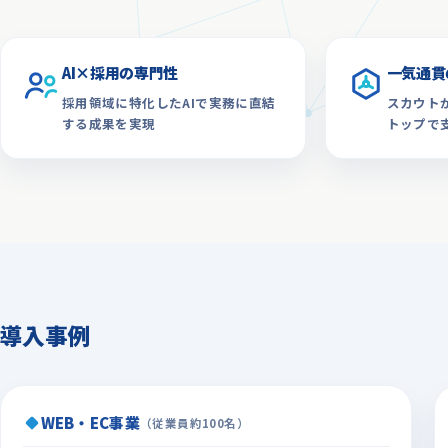
AI×採用の専門性
一気通貫
採用領域に特化したAIで実務に直結
スカウト
する成果を実現
トップで
導入事例
WEB・EC事業
（従業員約100名）