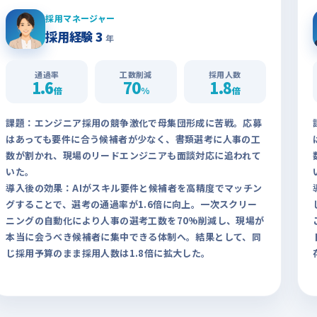
採用マネージャー
採用経験 3
年
通過率
工数削減
採用人数
1.6
70
1.8
倍
%
倍
課題
：エンジニア採用の競争激化で母集団形成に苦戦。応募
はあっても要件に合う候補者が少なく、書類選考に人事の工
数が割かれ、現場のリードエンジニアも面談対応に追われて
いた。
導入後の効果
：AIがスキル要件と候補者を高精度でマッチン
グすることで、選考の通過率が1.6倍に向上。一次スクリー
ニングの自動化により人事の選考工数を70%削減し、現場が
本当に会うべき候補者に集中できる体制へ。結果として、同
じ採用予算のまま採用人数は1.8倍に拡大した。